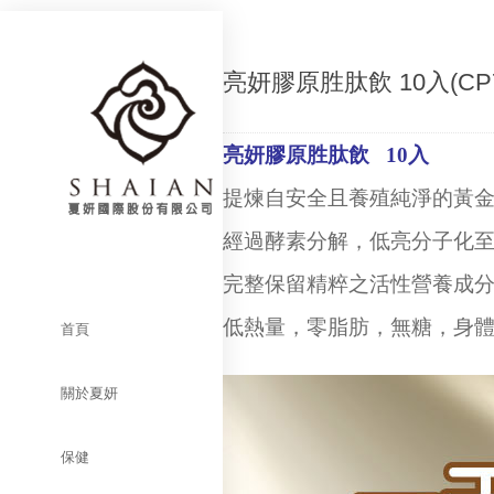
亮妍膠原胜肽飲 10入(CP7
亮妍膠原胜肽飲 10入
提煉自安全且養殖純淨的黃
經過酵素分解，低亮分子化至1
完整保留精粹之活性營養成
低熱量，零脂肪，無糖，身
首頁
關於夏妍
保健