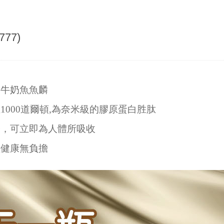
77)
金牛奶魚魚麟
000道爾頓,為奈米級的膠原蛋白胜肽
分，可立即為人體所吸收
體健康無負擔